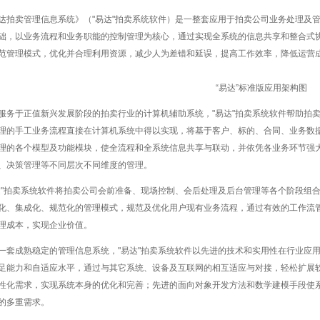
达拍卖管理信息系统》（"易达"拍卖系统软件）是一整套应用于拍卖公司业务处理及
础，以业务流程和业务职能的控制管理为核心，通过实现全系统的信息共享和整合式
范管理模式，优化并合理利用资源，减少人为差错和延误，提高工作效率，降低运营
“易达”标准版应用架构图
服务于正值新兴发展阶段的拍卖行业的计算机辅助系统，"易达"拍卖系统软件帮助拍卖
理的手工业务流程直接在计算机系统中得以实现，将基于客户、标的、合同、业务数
理的各个模型及功能模块，使全流程和全系统信息共享与联动，并依凭各业务环节强
、决策管理等不同层次不同维度的管理。
达"拍卖系统软件将拍卖公司会前准备、现场控制、会后处理及后台管理等各个阶段组
化、集成化、规范化的管理模式，规范及优化用户现有业务流程，通过有效的工作流
理成本，实现企业价值。
一套成熟稳定的管理信息系统，"易达"拍卖系统软件以先进的技术和实用性在行业应
足能力和自适应水平，通过与其它系统、设备及互联网的相互适应与对接，轻松扩展
性化需求，实现系统本身的优化和完善；先进的面向对象开发方法和数学建模手段使
的多重需求。