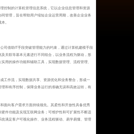
管理控制的计算机管理信息系统，它以企业信息管理和资源
协同管理，旨在帮助用户缩短企业运营周期，改善企业业务
成本。
公司借助IT手段突破管理能力的约束，通过计算机建模手段
据及关联等基本元素进行不同组合，以业务流程为驱动，形
大实用的操作功能和辅助工具，实现数据管理、流程管理、
合成工作流，实现数据共享、资源优化和业务整合，形成一
管理和有序控制，保障业务运行的准确无误和高效运转，有
用和面向客户需求方面持续领先。其柔性和开放性具备优秀
软硬件功能及实现互联网业务；可维护性和可扩展性不断适
系统满足客户可视化操作、业务流程驱动、易学易懂、管理