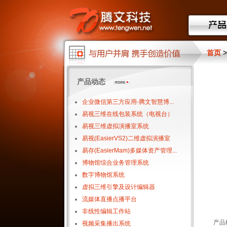
首页
>
产品动态
企业微信第三方应用-腾文智慧博...
易视三维在线包装系统（电视台）
易视三维虚拟演播室系统
易视(EasierVS2)二维虚拟演播室
易存(EasierMam)多媒体资产管理...
博物馆综合业务管理系统
数字博物馆系统
虚拟三维引擎及设计编辑器
流媒体直播点播平台
非线性编辑工作站
产品
视频采集播出系统